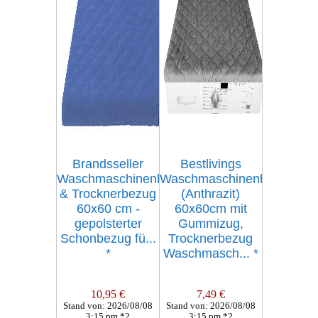
Brandsseller
Bestlivings
Waschmaschinenbezug
Waschmaschinenbezug
& Trocknerbezug
(Anthrazit)
60x60 cm -
60x60cm mit
gepolsterter
Gummizug,
Schonbezug fü...
Trocknerbezug
*
Waschmasch...
*
10,95 €
7,49 €
Stand von: 2026/08/08
Stand von: 2026/08/08
3:15 pm *2
3:15 pm *2