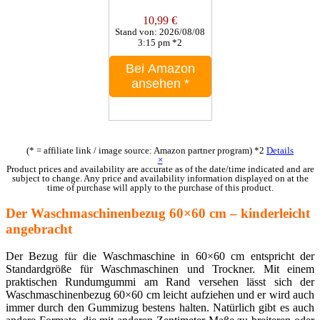
10,99 €
Stand von: 2026/08/08
3:15 pm *2
Bei Amazon
ansehen
*
(* = affiliate link / image source: Amazon partner program)
*2
Details
×
Product prices and availability are accurate as of the date/time indicated and are
subject to change. Any price and availability information displayed on at the
time of purchase will apply to the purchase of this product.
Der Waschmaschinenbezug 60×60 cm – kinderleicht
angebracht
Der Bezug für die Waschmaschine in 60×60 cm entspricht der
Standardgröße für Waschmaschinen und Trockner. Mit einem
praktischen Rundumgummi am Rand versehen lässt sich der
Waschmaschinenbezug 60×60 cm leicht aufziehen und er wird auch
immer durch den Gummizug bestens halten. Natürlich gibt es auch