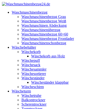
Waschmaschinenbezug
Waschmaschinenbezug Grau
Waschmaschinenbezug Weiß
Waschmaschinen Abdeckung
Waschmaschinenüberzug
Waschmaschinenbezug 60×60
Waschmaschinenbezug Frontlader
Waschmaschinenschonbezug
Wäschebehälter
Wäschekorb
Wäschekorb aus Holz
Wäschepuff
Wäschesack
Wäschesammler
Wäschesortierer
Wäscheständer
Wäscheständer klappbar
Wäscheschirm
Wäscheturm
Wäschetruhe
Balkontrockner
Scherentrockner
Turmtrockner