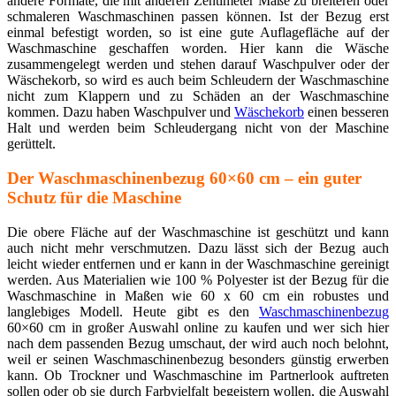
andere Formate, die mit anderen Zentimeter Maße zu breiteren oder
schmaleren Waschmaschinen passen können. Ist der Bezug erst
einmal befestigt worden, so ist eine gute Auflagefläche auf der
Waschmaschine geschaffen worden. Hier kann die Wäsche
zusammengelegt werden und stehen darauf Waschpulver oder der
Wäschekorb, so wird es auch beim Schleudern der Waschmaschine
nicht zum Klappern und zu Schäden an der Waschmaschine
kommen. Dazu haben Waschpulver und
Wäschekorb
einen besseren
Halt und werden beim Schleudergang nicht von der Maschine
gerüttelt.
Der Waschmaschinenbezug 60×60 cm – ein guter
Schutz für die Maschine
Die obere Fläche auf der Waschmaschine ist geschützt und kann
auch nicht mehr verschmutzen. Dazu lässt sich der Bezug auch
leicht wieder entfernen und er kann in der Waschmaschine gereinigt
werden. Aus Materialien wie 100 % Polyester ist der Bezug für die
Waschmaschine in Maßen wie 60 x 60 cm ein robustes und
langlebiges Modell. Heute gibt es den
Waschmaschinenbezug
60×60 cm in großer Auswahl online zu kaufen und wer sich hier
nach dem passenden Bezug umschaut, der wird auch noch belohnt,
weil er seinen Waschmaschinenbezug besonders günstig erwerben
kann. Ob Trockner und Waschmaschine im Partnerlook auftreten
sollen oder ob sie durch Farbvielfalt begeistern wollen, die Auswahl